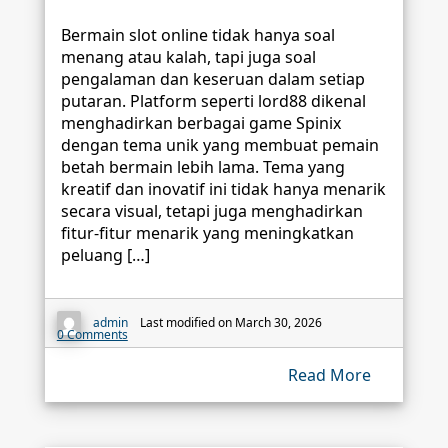
Bermain slot online tidak hanya soal
menang atau kalah, tapi juga soal
pengalaman dan keseruan dalam setiap
putaran. Platform seperti lord88 dikenal
menghadirkan berbagai game Spinix
dengan tema unik yang membuat pemain
betah bermain lebih lama. Tema yang
kreatif dan inovatif ini tidak hanya menarik
secara visual, tetapi juga menghadirkan
fitur-fitur menarik yang meningkatkan
peluang […]
admin
Last modified on March 30, 2026
0 Comments
Read More