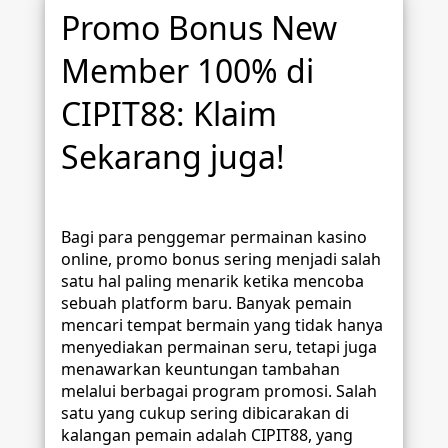
Promo Bonus New
Member 100% di
CIPIT88: Klaim
Sekarang juga!
Bagi para penggemar permainan kasino
online, promo bonus sering menjadi salah
satu hal paling menarik ketika mencoba
sebuah platform baru. Banyak pemain
mencari tempat bermain yang tidak hanya
menyediakan permainan seru, tetapi juga
menawarkan keuntungan tambahan
melalui berbagai program promosi. Salah
satu yang cukup sering dibicarakan di
kalangan pemain adalah CIPIT88, yang