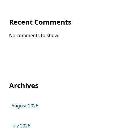
Recent Comments
No comments to show.
Archives
August 2026
July 2026