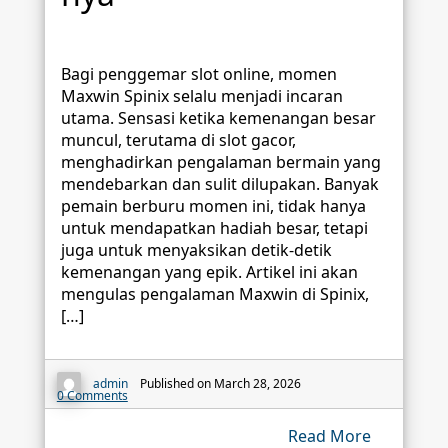
Bagi penggemar slot online, momen
Maxwin Spinix selalu menjadi incaran
utama. Sensasi ketika kemenangan besar
muncul, terutama di slot gacor,
menghadirkan pengalaman bermain yang
mendebarkan dan sulit dilupakan. Banyak
pemain berburu momen ini, tidak hanya
untuk mendapatkan hadiah besar, tetapi
juga untuk menyaksikan detik-detik
kemenangan yang epik. Artikel ini akan
mengulas pengalaman Maxwin di Spinix,
[…]
admin
Published on March 28, 2026
0 Comments
Read More