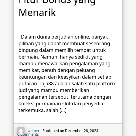
Menarik
Dalam dunia perjudian online, banyak
pilihan yang dapat membuat seseorang
bingung dalam memilih tempat untuk
bermain. Namun, hanya sedikit yang
mampu menawarkan pengalaman yang
memikat, penuh dengan peluang
keuntungan dan keasyikan dalam setiap
putaran. raja88 adalah salah satu platform
judi yang mampu memberikan
pengalaman tersebut, terutama dengan
koleksi permainan slot dari penyedia
terkemuka, salah […]
admin
Published on December 28, 2024
0 Comments