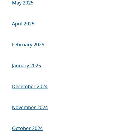
May 2025
April 2025
February 2025
January 2025
December 2024
November 2024
October 2024