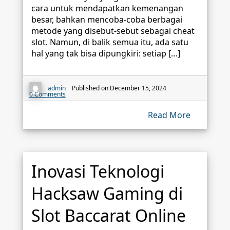
cara untuk mendapatkan kemenangan
besar, bahkan mencoba-coba berbagai
metode yang disebut-sebut sebagai cheat
slot. Namun, di balik semua itu, ada satu
hal yang tak bisa dipungkiri: setiap […]
admin
Published on December 15, 2024
0 Comments
Read More
Inovasi Teknologi
Hacksaw Gaming di
Slot Baccarat Online