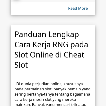
Read More
Panduan Lengkap
Cara Kerja RNG pada
Slot Online di Cheat
Slot
Di dunia perjudian online, khususnya
pada permainan slot, banyak pemain yang
sering bertanya-tanya tentang bagaimana
cara kerja mesin slot yang mereka
mainkan. Banyak yang mencari trik atau