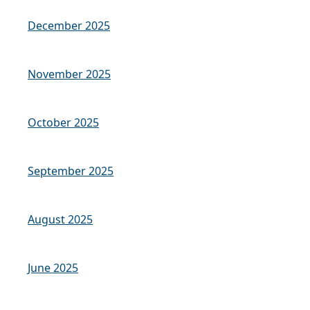
December 2025
November 2025
October 2025
September 2025
August 2025
June 2025