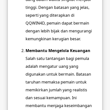
tinggi. Dengan batasan yang jelas,
seperti yang diterapkan di
QQWIN4D, pemain dapat bermain
dengan lebih bijak dan mengurangi
kemungkinan kerugian besar.
Membantu Mengelola Keuangan
Salah satu tantangan bagi pemula
adalah mengatur uang yang
digunakan untuk bermain. Batasan
taruhan memaksa pemain untuk
memikirkan jumlah yang realistis
dan sesuai kemampuan. Ini
membantu menjaga keseimbangan