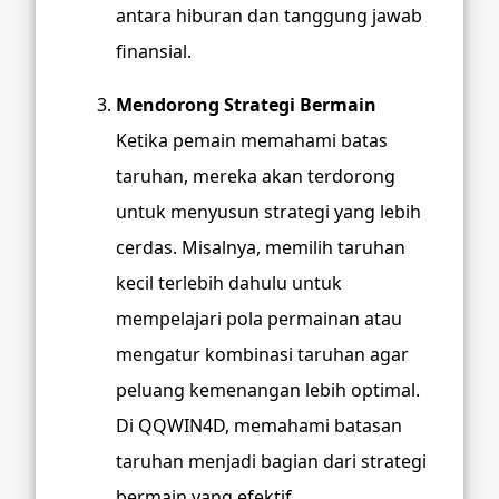
antara hiburan dan tanggung jawab
finansial.
Mendorong Strategi Bermain
Ketika pemain memahami batas
taruhan, mereka akan terdorong
untuk menyusun strategi yang lebih
cerdas. Misalnya, memilih taruhan
kecil terlebih dahulu untuk
mempelajari pola permainan atau
mengatur kombinasi taruhan agar
peluang kemenangan lebih optimal.
Di QQWIN4D, memahami batasan
taruhan menjadi bagian dari strategi
bermain yang efektif.