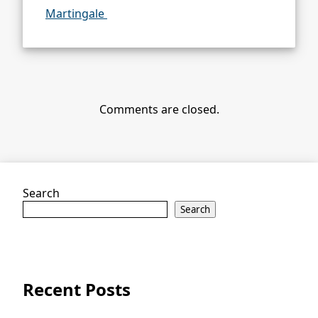
Martingale
Comments are closed.
Search
Search
Recent Posts