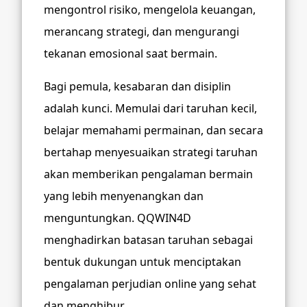
mengontrol risiko, mengelola keuangan,
merancang strategi, dan mengurangi
tekanan emosional saat bermain.
Bagi pemula, kesabaran dan disiplin
adalah kunci. Memulai dari taruhan kecil,
belajar memahami permainan, dan secara
bertahap menyesuaikan strategi taruhan
akan memberikan pengalaman bermain
yang lebih menyenangkan dan
menguntungkan. QQWIN4D
menghadirkan batasan taruhan sebagai
bentuk dukungan untuk menciptakan
pengalaman perjudian online yang sehat
dan menghibur.