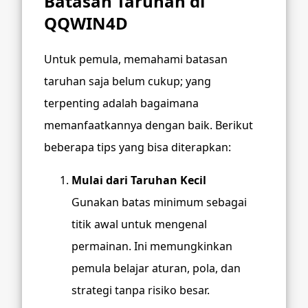
Batasan Taruhan di
QQWIN4D
Untuk pemula, memahami batasan
taruhan saja belum cukup; yang
terpenting adalah bagaimana
memanfaatkannya dengan baik. Berikut
beberapa tips yang bisa diterapkan:
Mulai dari Taruhan Kecil
Gunakan batas minimum sebagai
titik awal untuk mengenal
permainan. Ini memungkinkan
pemula belajar aturan, pola, dan
strategi tanpa risiko besar.