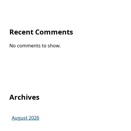
Recent Comments
No comments to show.
Archives
August 2026