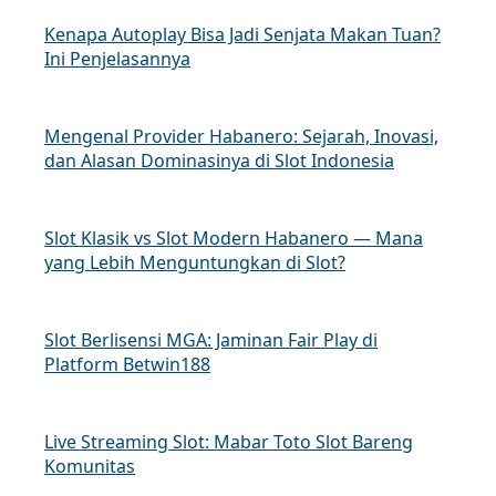
Kenapa Autoplay Bisa Jadi Senjata Makan Tuan?
Ini Penjelasannya
Mengenal Provider Habanero: Sejarah, Inovasi,
dan Alasan Dominasinya di Slot Indonesia
Slot Klasik vs Slot Modern Habanero — Mana
yang Lebih Menguntungkan di Slot?
Slot Berlisensi MGA: Jaminan Fair Play di
Platform Betwin188
Live Streaming Slot: Mabar Toto Slot Bareng
Komunitas