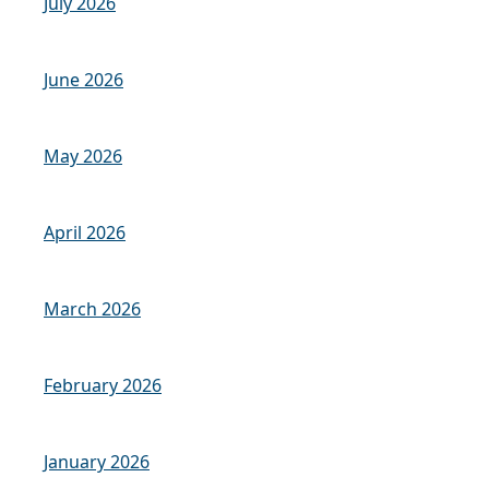
July 2026
June 2026
May 2026
April 2026
March 2026
February 2026
January 2026