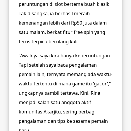
peruntungan di slot bertema buah klasik.
Tak disangka, ia berhasil meraih
kemenangan lebih dari Rp50 juta dalam
satu malam, berkat fitur free spin yang
terus terpicu berulang kali.
“Awalnya saya kira hanya keberuntungan.
Tapi setelah saya baca pengalaman
pemain lain, ternyata memang ada waktu-
waktu tertentu di mana game itu ‘gacor’,”
ungkapnya sambil tertawa. Kini, Rina
menjadi salah satu anggota aktif
komunitas Akarjitu, sering berbagi
pengalaman dan tips ke sesama pemain
baru.