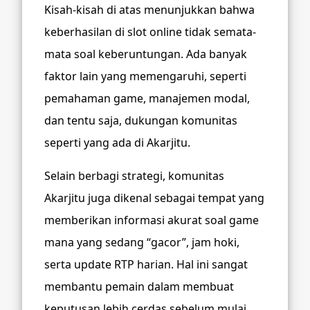
Kisah-kisah di atas menunjukkan bahwa
keberhasilan di slot online tidak semata-
mata soal keberuntungan. Ada banyak
faktor lain yang memengaruhi, seperti
pemahaman game, manajemen modal,
dan tentu saja, dukungan komunitas
seperti yang ada di Akarjitu.
Selain berbagi strategi, komunitas
Akarjitu juga dikenal sebagai tempat yang
memberikan informasi akurat soal game
mana yang sedang “gacor”, jam hoki,
serta update RTP harian. Hal ini sangat
membantu pemain dalam membuat
keputusan lebih cerdas sebelum mulai