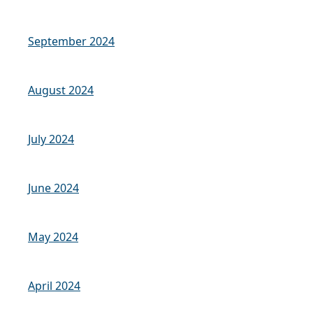
September 2024
August 2024
July 2024
June 2024
May 2024
April 2024