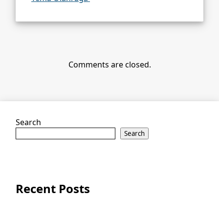
Comments are closed.
Search
Search
Recent Posts