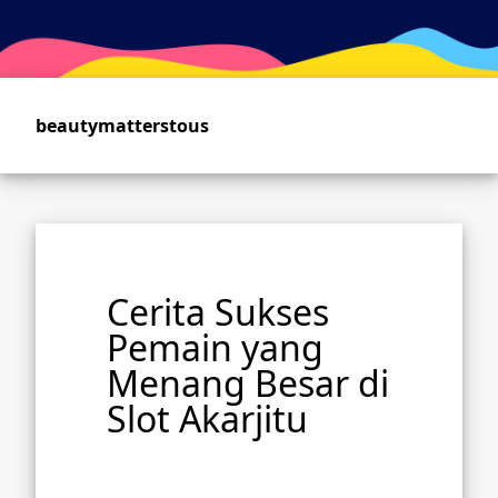
Skip
to
main
content
beautymatterstous
Cerita Sukses
Pemain yang
Menang Besar di
Slot Akarjitu