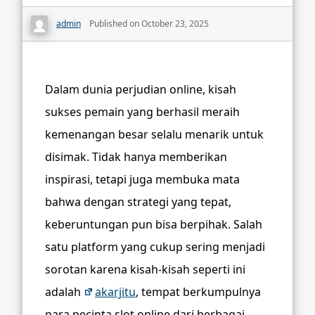
admin
Published on October 23, 2025
Dalam dunia perjudian online, kisah
sukses pemain yang berhasil meraih
kemenangan besar selalu menarik untuk
disimak. Tidak hanya memberikan
inspirasi, tetapi juga membuka mata
bahwa dengan strategi yang tepat,
keberuntungan pun bisa berpihak. Salah
satu platform yang cukup sering menjadi
sorotan karena kisah-kisah seperti ini
adalah
akarjitu
, tempat berkumpulnya
para pecinta slot online dari berbagai