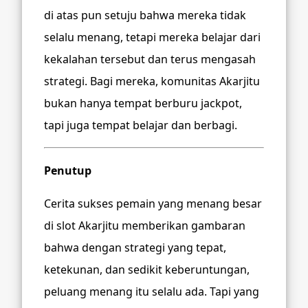
di atas pun setuju bahwa mereka tidak
selalu menang, tetapi mereka belajar dari
kekalahan tersebut dan terus mengasah
strategi. Bagi mereka, komunitas Akarjitu
bukan hanya tempat berburu jackpot,
tapi juga tempat belajar dan berbagi.
Penutup
Cerita sukses pemain yang menang besar
di slot Akarjitu memberikan gambaran
bahwa dengan strategi yang tepat,
ketekunan, dan sedikit keberuntungan,
peluang menang itu selalu ada. Tapi yang