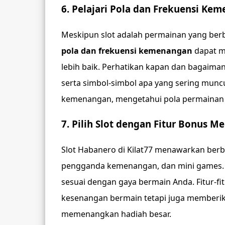
6. Pelajari Pola dan Frekuensi Ke
Meskipun slot adalah permainan yang be
pola dan frekuensi kemenangan
dapat m
lebih baik. Perhatikan kapan dan bagaim
serta simbol-simbol apa yang sering munc
kemenangan, mengetahui pola permainan
7. Pilih Slot dengan Fitur Bonus M
Slot Habanero di Kilat77 menawarkan ber
pengganda kemenangan, dan mini games. Pi
sesuai dengan gaya bermain Anda. Fitur-fi
kesenangan bermain tetapi juga memberi
memenangkan hadiah besar.