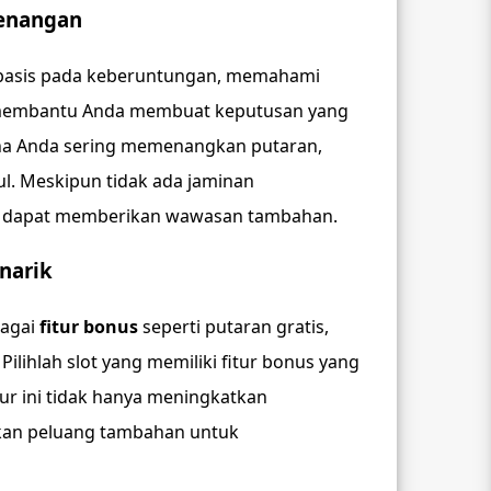
menangan
rbasis pada keberuntungan, memahami
embantu Anda membuat keputusan yang
ana Anda sering memenangkan putaran,
ul. Meskipun tidak ada jaminan
 dapat memberikan wawasan tambahan.
enarik
bagai
fitur bonus
seperti putaran gratis,
lihlah slot yang memiliki fitur bonus yang
tur ini tidak hanya meningkatkan
kan peluang tambahan untuk