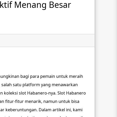
fektif Menang Besar
mungkinan bagi para pemain untuk meraih
salah satu platform yang menawarkan
koleksi slot Habanero-nya. Slot Habanero
n fitur-fitur menarik, namun untuk bisa
ar keberuntungan. Dalam artikel ini, kami