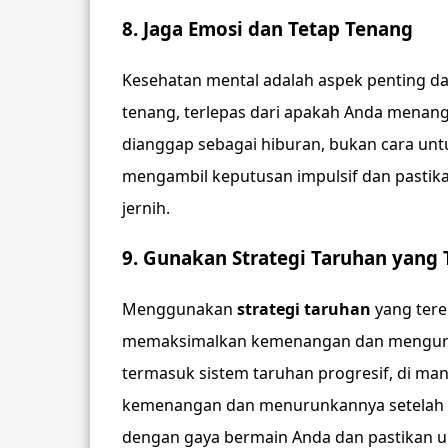
8. Jaga Emosi dan Tetap Tenang
Kesehatan mental adalah aspek penting da
tenang, terlepas dari apakah Anda menang
dianggap sebagai hiburan, bukan cara unt
mengambil keputusan impulsif dan pastik
jernih.
9. Gunakan Strategi Taruhan yang
Menggunakan
strategi taruhan
yang ter
memaksimalkan kemenangan dan menguran
termasuk sistem taruhan progresif, di ma
kemenangan dan menurunkannya setelah kek
dengan gaya bermain Anda dan pastikan u