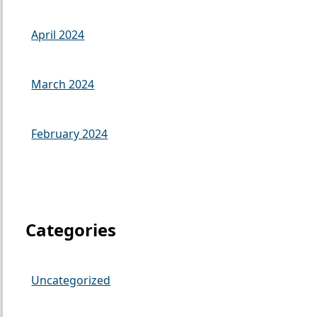
April 2024
March 2024
February 2024
Categories
Uncategorized