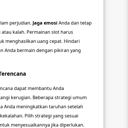
lam perjudian.
Jaga emosi
Anda dan tetap
 atau kalah. Permainan slot harus
uk menghasilkan uang cepat. Hindari
an Anda bermain dengan pikiran yang
 Terencana
encana dapat membantu Anda
gi kerugian. Beberapa strategi umum
na Anda meningkatkan taruhan setelah
alahan. Pilih strategi yang sesuai
ntuk menyesuaikannya jika diperlukan.