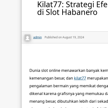
Kilat77: Strategi E
di Slot Habanero
admin
Published on August 19, 2024
Dunia slot online menawarkan banyak ke
kemenangan besar, dan
kilat77
merupakan 
pengalaman bermain yang memikat dengan 
dikenal karena grafisnya yang memukau da
menang besar, dibutuhkan lebih dari sekad