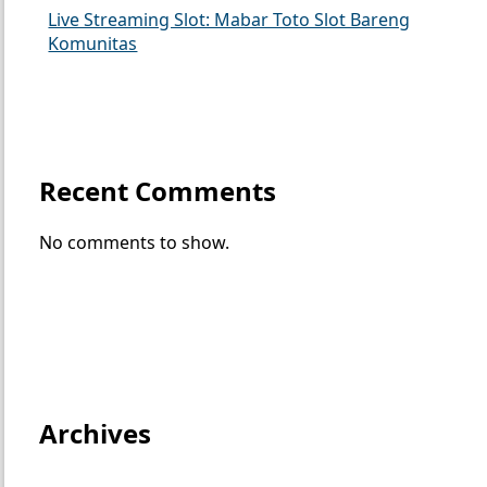
Live Streaming Slot: Mabar Toto Slot Bareng
Komunitas
Recent Comments
No comments to show.
Archives