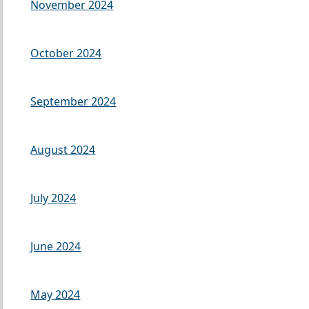
November 2024
October 2024
September 2024
August 2024
July 2024
June 2024
May 2024