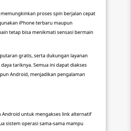
e memungkinkan proses spin berjalan cepat
ggunakan iPhone terbaru maupun
in tetap bisa menikmati sensasi bermain
 putaran gratis, serta dukungan layanan
aya tariknya. Semua ini dapat diakses
pun Android, menjadikan pengalaman
n Android untuk mengakses link alternatif
edua sistem operasi sama-sama mampu