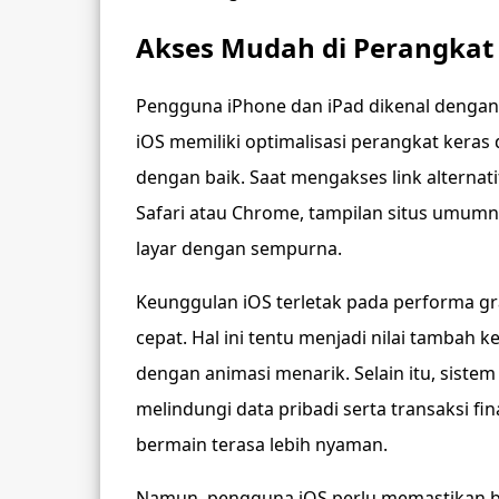
Akses Mudah di Perangkat
Pengguna iPhone dan iPad dikenal dengan 
iOS memiliki optimalisasi perangkat keras
dengan baik. Saat mengakses link alternati
Safari atau Chrome, tampilan situs umum
layar dengan sempurna.
Keunggulan iOS terletak pada performa gr
cepat. Hal ini tentu menjadi nilai tambah
dengan animasi menarik. Selain itu, sist
melindungi data pribadi serta transaksi f
bermain terasa lebih nyaman.
Namun, pengguna iOS perlu memastikan 