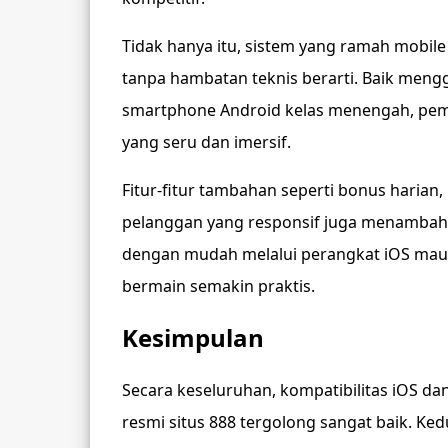
Tidak hanya itu, sistem yang ramah mobil
tanpa hambatan teknis berarti. Baik men
smartphone Android kelas menengah, pema
yang seru dan imersif.
Fitur-fitur tambahan seperti bonus harian,
pelanggan yang responsif juga menambah d
dengan mudah melalui perangkat iOS mau
bermain semakin praktis.
Kesimpulan
Secara keseluruhan, kompatibilitas iOS da
resmi situs 888 tergolong sangat baik. K