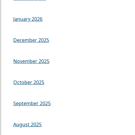
January 2026
December 2025
November 2025
October 2025
September 2025
August 2025