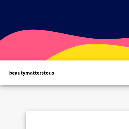
Skip
to
main
content
beautymatterstous