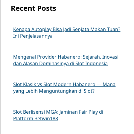
Recent Posts
Kenapa Autoplay Bisa Jadi Senjata Makan Tuan?
Ini Penjelasannya
Mengenal Provider Habanero: Sejarah, Inovasi,
dan Alasan Dominasinya di Slot Indonesia
Slot Klasik vs Slot Modern Habanero — Mana
yang Lebih Menguntungkan di Slot?
Slot Berlisensi MGA: Jaminan Fair Play di
Platform Betwin188