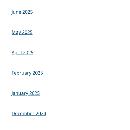
June 2025
May 2025
April 2025
February 2025
January 2025
December 2024