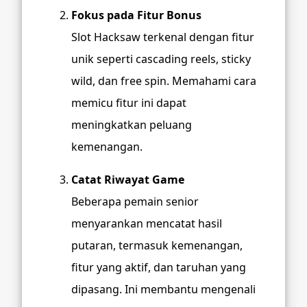
Fokus pada Fitur Bonus
Slot Hacksaw terkenal dengan fitur
unik seperti cascading reels, sticky
wild, dan free spin. Memahami cara
memicu fitur ini dapat
meningkatkan peluang
kemenangan.
Catat Riwayat Game
Beberapa pemain senior
menyarankan mencatat hasil
putaran, termasuk kemenangan,
fitur yang aktif, dan taruhan yang
dipasang. Ini membantu mengenali