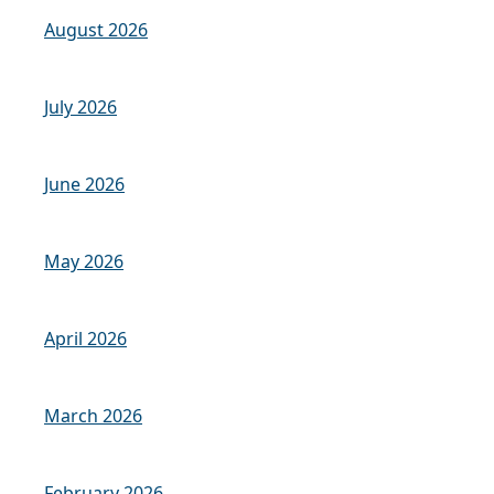
August 2026
July 2026
June 2026
May 2026
April 2026
March 2026
February 2026