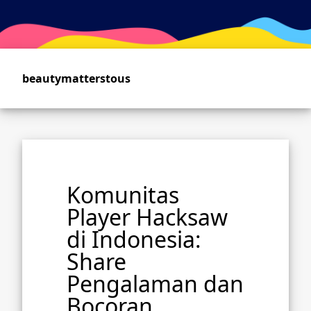
Skip
to
main
content
beautymatterstous
Komunitas
Player Hacksaw
di Indonesia:
Share
Pengalaman dan
Bocoran