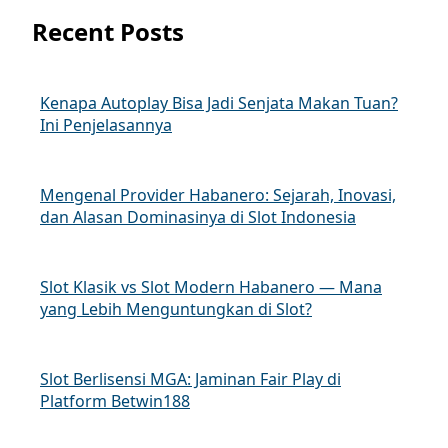
Recent Posts
Kenapa Autoplay Bisa Jadi Senjata Makan Tuan?
Ini Penjelasannya
Mengenal Provider Habanero: Sejarah, Inovasi,
dan Alasan Dominasinya di Slot Indonesia
Slot Klasik vs Slot Modern Habanero — Mana
yang Lebih Menguntungkan di Slot?
Slot Berlisensi MGA: Jaminan Fair Play di
Platform Betwin188