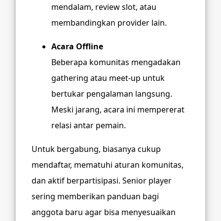
mendalam, review slot, atau
membandingkan provider lain.
Acara Offline
Beberapa komunitas mengadakan
gathering atau meet-up untuk
bertukar pengalaman langsung.
Meski jarang, acara ini mempererat
relasi antar pemain.
Untuk bergabung, biasanya cukup
mendaftar, mematuhi aturan komunitas,
dan aktif berpartisipasi. Senior player
sering memberikan panduan bagi
anggota baru agar bisa menyesuaikan