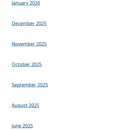
January 2026
December 2025
November 2025
October 2025
September 2025
August 2025
June 2025