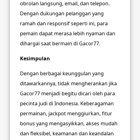
obrolan langsung, email, dan telepon.
Dengan dukungan pelanggan yang
ramah dan responsif seperti ini, para
pemain dapat merasa lebih nyaman dan
dihargai saat bermain di Gacor77.
Kesimpulan
Dengan berbagai keunggulan yang
ditawarkannya, tidak mengherankan jika
Gacor77 menjadi begitu dicari oleh para
pecinta judi di Indonesia. Keberagaman
permainan, jackpot menggiurkan, fitur
bonus yang mengasyikkan, akses mudah
dan fleksibel, keamanan dan keandalan