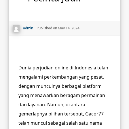
admin
Published on May 14, 2024
Dunia perjudian online di Indonesia telah
mengalami perkembangan yang pesat,
dengan munculnya berbagai platform
yang menawarkan beragam permainan
dan layanan. Namun, di antara
gemerlapnya pilihan tersebut, Gacor77
telah muncul sebagai salah satu nama