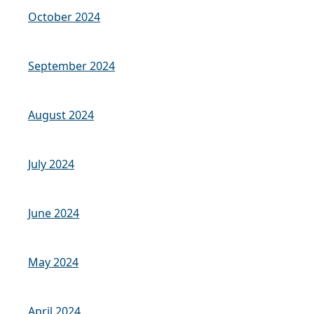
October 2024
September 2024
August 2024
July 2024
June 2024
May 2024
April 2024