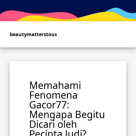
Skip
to
main
content
beautymatterstous
Memahami
Fenomena
Gacor77:
Mengapa Begitu
Dicari oleh
Pecinta Judi?