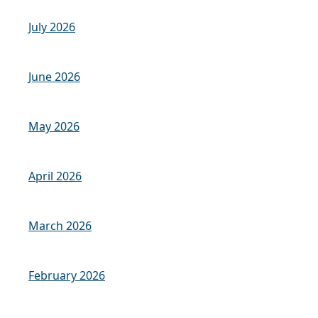
July 2026
June 2026
May 2026
April 2026
March 2026
February 2026