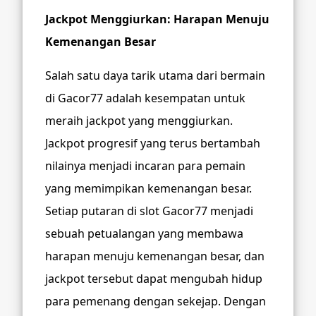
Jackpot Menggiurkan: Harapan Menuju
Kemenangan Besar
Salah satu daya tarik utama dari bermain
di Gacor77 adalah kesempatan untuk
meraih jackpot yang menggiurkan.
Jackpot progresif yang terus bertambah
nilainya menjadi incaran para pemain
yang memimpikan kemenangan besar.
Setiap putaran di slot Gacor77 menjadi
sebuah petualangan yang membawa
harapan menuju kemenangan besar, dan
jackpot tersebut dapat mengubah hidup
para pemenang dengan sekejap. Dengan