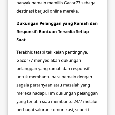
banyak pemain memilih Gacor77 sebagai
destinasi berjudi online mereka.
Dukungan Pelanggan yang Ramah dan
Responsif: Bantuan Tersedia Setiap
Saat
Terakhir, tetapi tak kalah pentingnya,
Gacor77 menyediakan dukungan
pelanggan yang ramah dan responsif
untuk membantu para pemain dengan
segala pertanyaan atau masalah yang
mereka hadapi. Tim dukungan pelanggan
yang terlatih siap membantu 24/7 melalui
berbagai saluran komunikasi, seperti