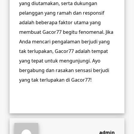
yang diutamakan, serta dukungan
pelanggan yang ramah dan responsif
adalah beberapa faktor utama yang
membuat Gacor77 begitu fenomenal. Jika
Anda mencari pengalaman berjudi yang
tak terlupakan, Gacor77 adalah tempat
yang tepat untuk mengunjungi. Ayo
bergabung dan rasakan sensasi berjudi
yang tak terlupakan di Gacor77!
admin