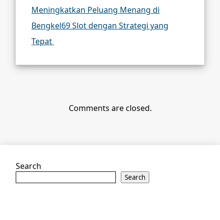
Meningkatkan Peluang Menang di
Bengkel69 Slot dengan Strategi yang
Tepat
Comments are closed.
Search
Search