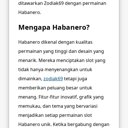
ditawarkan Zodiak69 dengan permainan
Habanero.
Mengapa Habanero?
Habanero dikenal dengan kualitas
permainan yang tinggi dan desain yang
menarik. Mereka menciptakan slot yang
tidak hanya menyenangkan untuk
dimainkan,
zodiak69
tetapi juga
memberikan peluang besar untuk
menang. Fitur-fitur inovatif, grafik yang
memukau, dan tema yang bervariasi
menjadikan setiap permainan slot
Habanero unik. Ketika bergabung dengan