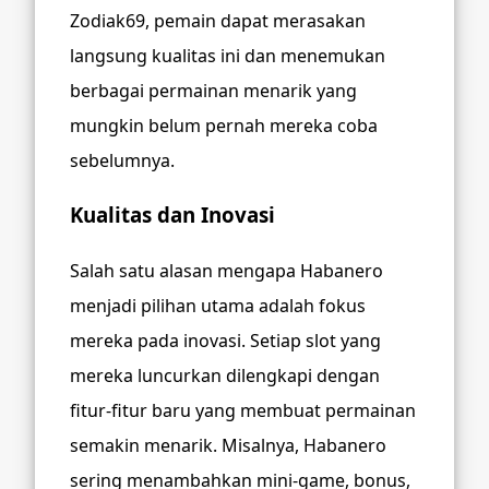
Zodiak69, pemain dapat merasakan
langsung kualitas ini dan menemukan
berbagai permainan menarik yang
mungkin belum pernah mereka coba
sebelumnya.
Kualitas dan Inovasi
Salah satu alasan mengapa Habanero
menjadi pilihan utama adalah fokus
mereka pada inovasi. Setiap slot yang
mereka luncurkan dilengkapi dengan
fitur-fitur baru yang membuat permainan
semakin menarik. Misalnya, Habanero
sering menambahkan mini-game, bonus,