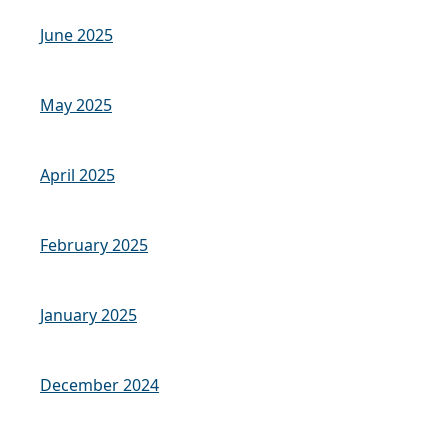
June 2025
May 2025
April 2025
February 2025
January 2025
December 2024