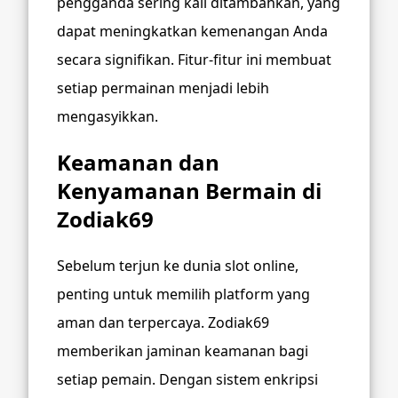
pengganda sering kali ditambahkan, yang
dapat meningkatkan kemenangan Anda
secara signifikan. Fitur-fitur ini membuat
setiap permainan menjadi lebih
mengasyikkan.
Keamanan dan
Kenyamanan Bermain di
Zodiak69
Sebelum terjun ke dunia slot online,
penting untuk memilih platform yang
aman dan terpercaya. Zodiak69
memberikan jaminan keamanan bagi
setiap pemain. Dengan sistem enkripsi