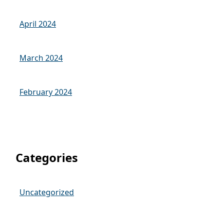
April 2024
March 2024
February 2024
Categories
Uncategorized