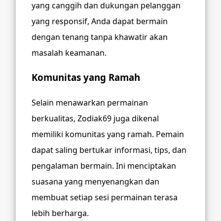
yang canggih dan dukungan pelanggan
yang responsif, Anda dapat bermain
dengan tenang tanpa khawatir akan
masalah keamanan.
Komunitas yang Ramah
Selain menawarkan permainan
berkualitas, Zodiak69 juga dikenal
memiliki komunitas yang ramah. Pemain
dapat saling bertukar informasi, tips, dan
pengalaman bermain. Ini menciptakan
suasana yang menyenangkan dan
membuat setiap sesi permainan terasa
lebih berharga.