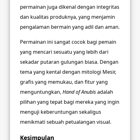
permainan juga dikenal dengan integritas
dan kualitas produknya, yang menjamin
pengalaman bermain yang adil dan aman.
Permainan ini sangat cocok bagi pemain
yang mencari sesuatu yang lebih dari
sekadar putaran gulungan biasa. Dengan
tema yang kental dengan mitologi Mesir,
grafis yang memukau, dan fitur yang
menguntungkan,
Hand of Anubis
adalah
pilihan yang tepat bagi mereka yang ingin
menguji keberuntungan sekaligus
menikmati sebuah petualangan visual.
Kesimpulan