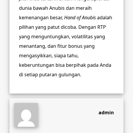
dunia bawah Anubis dan meraih
kemenangan besar,
Hand of Anubis
adalah
pilihan yang patut dicoba. Dengan RTP
yang menguntungkan, volatilitas yang
menantang, dan fitur bonus yang
mengasyikkan, siapa tahu,
keberuntungan bisa berpihak pada Anda
di setiap putaran gulungan.
admin