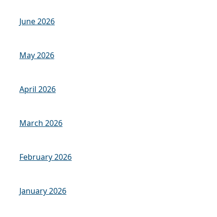
June 2026
May 2026
April 2026
March 2026
February 2026
January 2026