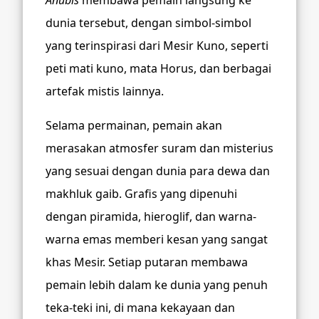
Anubis
membawa pemain langsung ke
dunia tersebut, dengan simbol-simbol
yang terinspirasi dari Mesir Kuno, seperti
peti mati kuno, mata Horus, dan berbagai
artefak mistis lainnya.
Selama permainan, pemain akan
merasakan atmosfer suram dan misterius
yang sesuai dengan dunia para dewa dan
makhluk gaib. Grafis yang dipenuhi
dengan piramida, hieroglif, dan warna-
warna emas memberi kesan yang sangat
khas Mesir. Setiap putaran membawa
pemain lebih dalam ke dunia yang penuh
teka-teki ini, di mana kekayaan dan