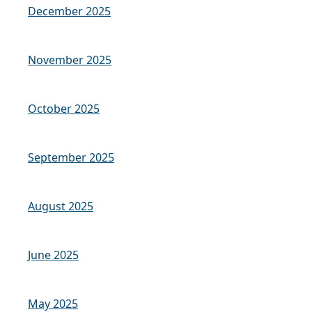
December 2025
November 2025
October 2025
September 2025
August 2025
June 2025
May 2025