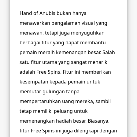
Hand of Anubis bukan hanya
menawarkan pengalaman visual yang
menawan, tetapi juga menyuguhkan
berbagai fitur yang dapat membantu
pemain meraih kemenangan besar. Salah
satu fitur utama yang sangat menarik
adalah Free Spins. Fitur ini memberikan
kesempatan kepada pemain untuk
memutar gulungan tanpa
mempertaruhkan uang mereka, sambil
tetap memiliki peluang untuk
memenangkan hadiah besar. Biasanya,
fitur Free Spins ini juga dilengkapi dengan