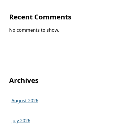
Recent Comments
No comments to show.
Archives
August 2026
July 2026