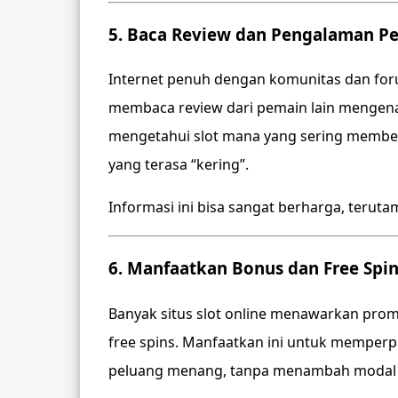
5.
Baca Review dan Pengalaman Pe
Internet penuh dengan komunitas dan foru
membaca review dari pemain lain mengenai
mengetahui slot mana yang sering member
yang terasa “kering”.
Informasi ini bisa sangat berharga, terut
6.
Manfaatkan Bonus dan Free Spin
Banyak situs slot online menawarkan prom
free spins. Manfaatkan ini untuk mempe
peluang menang, tanpa menambah modal s