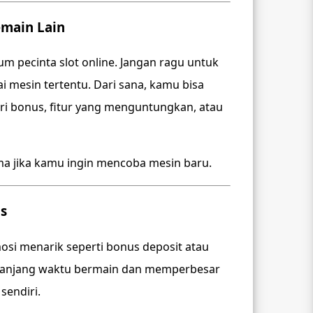
main Lain
m pecinta slot online. Jangan ragu untuk
 mesin tertentu. Dari sana, kamu bisa
i bonus, fitur yang menguntungkan, atau
ama jika kamu ingin mencoba mesin baru.
s
osi menarik seperti bonus deposit atau
rpanjang waktu bermain dan memperbesar
endiri.