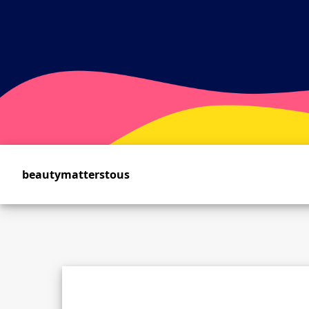
Skip
to
main
content
beautymatterstous