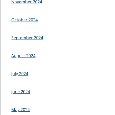
November 2024
October 2024
September 2024
August 2024
July 2024
June 2024
May 2024