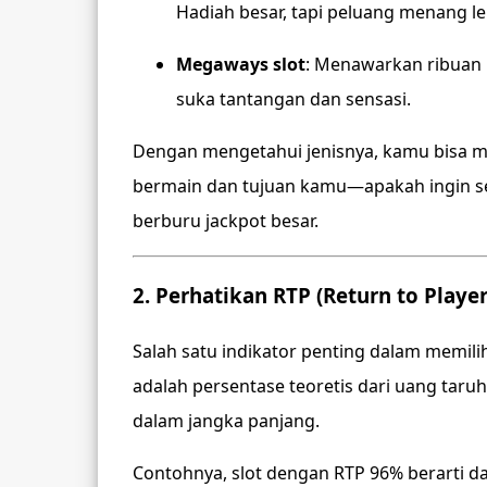
Hadiah besar, tapi peluang menang leb
Megaways slot
: Menawarkan ribuan
suka tantangan dan sensasi.
Dengan mengetahui jenisnya, kamu bisa m
bermain dan tujuan kamu—apakah ingin se
berburu jackpot besar.
2.
Perhatikan RTP (Return to Player
Salah satu indikator penting dalam memili
adalah persentase teoretis dari uang tar
dalam jangka panjang.
Contohnya, slot dengan RTP 96% berarti dar