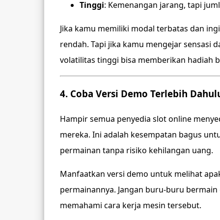
Tinggi
: Kemenangan jarang, tapi juml
Jika kamu memiliki modal terbatas dan ingin 
rendah. Tapi jika kamu mengejar sensasi 
volatilitas tinggi bisa memberikan hadiah 
4.
Coba Versi Demo Terlebih Dahul
Hampir semua penyedia slot online menyed
mereka. Ini adalah kesempatan bagus untuk
permainan tanpa risiko kehilangan uang.
Manfaatkan versi demo untuk melihat ap
permainannya. Jangan buru-buru bermain 
memahami cara kerja mesin tersebut.