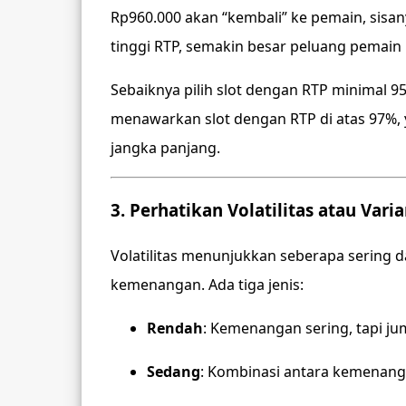
Rp960.000 akan “kembali” ke pemain, sis
tinggi RTP, semakin besar peluang pemai
Sebaiknya pilih slot dengan RTP minimal 
menawarkan slot dengan RTP di atas 97%,
jangka panjang.
3.
Perhatikan Volatilitas atau Vari
Volatilitas menunjukkan seberapa sering 
kemenangan. Ada tiga jenis:
Rendah
: Kemenangan sering, tapi jum
Sedang
: Kombinasi antara kemenang