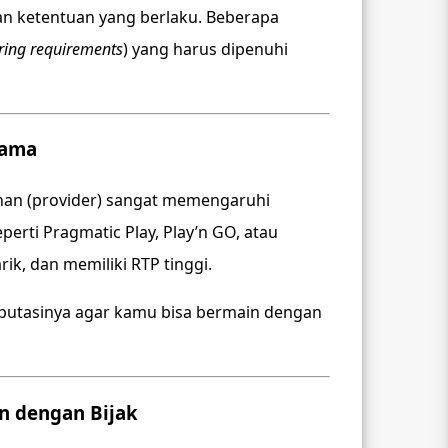
n ketentuan yang berlaku. Beberapa
ing requirements
) yang harus dipenuhi
nama
an (provider) sangat memengaruhi
eperti Pragmatic Play, Play’n GO, atau
ik, dan memiliki RTP tinggi.
 reputasinya agar kamu bisa bermain dengan
n dengan Bijak