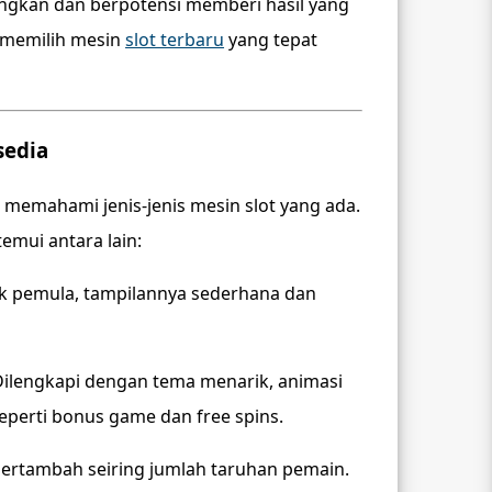
ngkan dan berpotensi memberi hasil yang
 memilih mesin
slot terbaru
yang tepat
sedia
memahami jenis-jenis mesin slot yang ada.
mui antara lain:
uk pemula, tampilannya sederhana dan
 Dilengkapi dengan tema menarik, animasi
eperti bonus game dan free spins.
 bertambah seiring jumlah taruhan pemain.