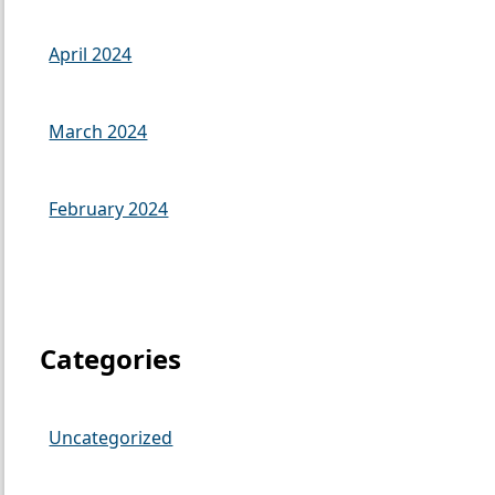
April 2024
March 2024
February 2024
Categories
Uncategorized